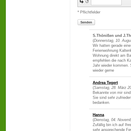
↺
* Pflichtfelder
Senden
S.Thönißen und J.T
(
Donnerstag, 10. Augu
Wir hatten gerade eine
Ferienwohnung Kalten
Wohnung direkt am Bah
empfehlen die nach Ka
Jahr wieder kommen. S
wieder gerne
Andrea Tegert
(
Samstag, 28. März 2
Bekannte von mir sin
Sie sind sehr zufriede
bedanken.
Hanna
(
Dienstag, 04. Novemb
Zufällig bin ich auf Ih
sehr ansprechende Few