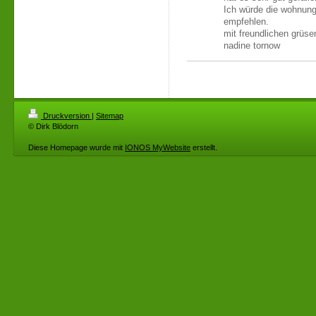
Ich würde die wohnung
empfehlen.
mit freundlichen grüse
nadine tornow
Druckversion
|
Sitemap
© Dirk Blödorn
Diese Homepage wurde mit
IONOS MyWebsite
erstellt.