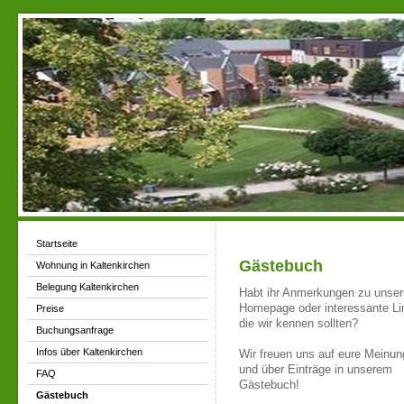
Startseite
Gästebuch
Wohnung in Kaltenkirchen
Belegung Kaltenkirchen
Habt ihr Anmerkungen zu unser
Homepage oder interessante Li
Preise
die wir kennen sollten?
Buchungsanfrage
Infos über Kaltenkirchen
Wir freuen uns auf eure Meinu
und über Einträge in unserem
FAQ
Gästebuch!
Gästebuch